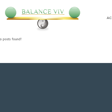
AC
o posts found!